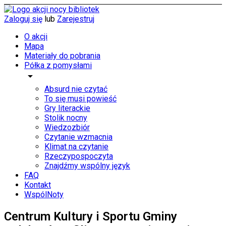
Zaloguj się
lub
Zarejestruj
O akcji
Mapa
Materiały do pobrania
Półka z pomysłami
arrow_drop_down
Absurd nie czytać
To się musi powieść
Gry literackie
Stolik nocny
Wiedzozbiór
Czytanie wzmacnia
Klimat na czytanie
Rzeczypospoczyta
Znajdźmy wspólny język
FAQ
Kontakt
WspólNoty
Centrum Kultury i Sportu Gminy