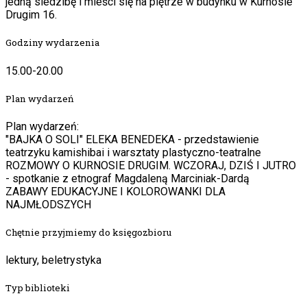
jedną siedzibę i mieści się na piętrze w budynku w Kurnosie
Drugim 16.
Godziny wydarzenia
15.00-20.00
Plan wydarzeń
Plan wydarzeń:
"BAJKA O SOLI" ELEKA BENEDEKA - przedstawienie
teatrzyku kamishibai i warsztaty plastyczno-teatralne
ROZMOWY O KURNOSIE DRUGIM. WCZORAJ, DZIŚ I JUTRO
- spotkanie z etnograf Magdaleną Marciniak-Dardą
ZABAWY EDUKACYJNE I KOLOROWANKI DLA
NAJMŁODSZYCH
Chętnie przyjmiemy do księgozbioru
lektury, beletrystyka
Typ biblioteki