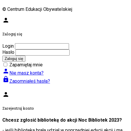
© Centrum Edukacji Obywatelskiej
person
Zaloguj się
Login
Hasło
Zaloguj się
Zapamiętaj mnie
person
Nie masz konta?
lock
Zapomniałeś hasła?
person
Zarejestruj konto
Chcesz zgłosić bibliotekę do akcji Noc Bibliotek 2023?
- jeśli biblioteka brała udział w poprzedniej edycji akcji i ma