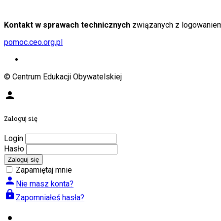
Kontakt w sprawach technicznych
związanych z logowaniem s
pomoc.ceo.org.pl
© Centrum Edukacji Obywatelskiej
person
Zaloguj się
Login
Hasło
Zaloguj się
Zapamiętaj mnie
person
Nie masz konta?
lock
Zapomniałeś hasła?
person