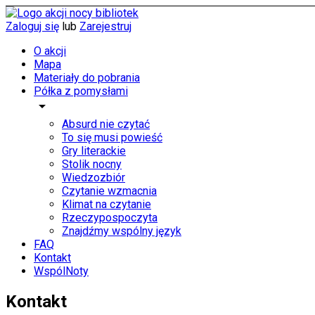
Zaloguj się
lub
Zarejestruj
O akcji
Mapa
Materiały do pobrania
Półka z pomysłami
arrow_drop_down
Absurd nie czytać
To się musi powieść
Gry literackie
Stolik nocny
Wiedzozbiór
Czytanie wzmacnia
Klimat na czytanie
Rzeczypospoczyta
Znajdźmy wspólny język
FAQ
Kontakt
WspólNoty
Kontakt