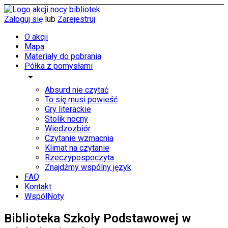
Zaloguj się
lub
Zarejestruj
O akcji
Mapa
Materiały do pobrania
Półka z pomysłami
arrow_drop_down
Absurd nie czytać
To się musi powieść
Gry literackie
Stolik nocny
Wiedzozbiór
Czytanie wzmacnia
Klimat na czytanie
Rzeczypospoczyta
Znajdźmy wspólny język
FAQ
Kontakt
WspólNoty
Biblioteka Szkoły Podstawowej w