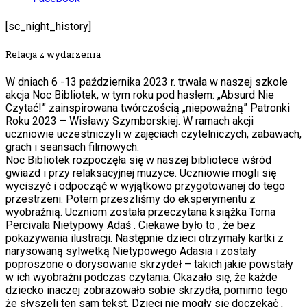
[sc_night_history]
Relacja z wydarzenia
W dniach 6 -13 października 2023 r. trwała w naszej szkole
akcja Noc Bibliotek, w tym roku pod hasłem: „Absurd Nie
Czytać!” zainspirowana twórczością „niepoważną” Patronki
Roku 2023 – Wisławy Szymborskiej. W ramach akcji
uczniowie uczestniczyli w zajęciach czytelniczych, zabawach,
grach i seansach filmowych.
Noc Bibliotek rozpoczęła się w naszej bibliotece wśród
gwiazd i przy relaksacyjnej muzyce. Uczniowie mogli się
wyciszyć i odpocząć w wyjątkowo przygotowanej do tego
przestrzeni. Potem przeszliśmy do eksperymentu z
wyobraźnią. Uczniom została przeczytana książka Toma
Percivala Nietypowy Adaś . Ciekawe było to , że bez
pokazywania ilustracji. Następnie dzieci otrzymały kartki z
narysowaną sylwetką Nietypowego Adasia i zostały
poproszone o dorysowanie skrzydeł – takich jakie powstały
w ich wyobraźni podczas czytania. Okazało się, że każde
dziecko inaczej zobrazowało sobie skrzydła, pomimo tego
że słyszeli ten sam tekst. Dzieci nie mogły się doczekać ,