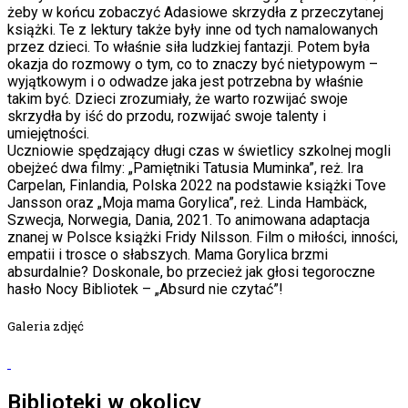
żeby w końcu zobaczyć Adasiowe skrzydła z przeczytanej
książki. Te z lektury także były inne od tych namalowanych
przez dzieci. To właśnie siła ludzkiej fantazji. Potem była
okazja do rozmowy o tym, co to znaczy być nietypowym –
wyjątkowym i o odwadze jaka jest potrzebna by właśnie
takim być. Dzieci zrozumiały, że warto rozwijać swoje
skrzydła by iść do przodu, rozwijać swoje talenty i
umiejętności.
Uczniowie spędzający długi czas w świetlicy szkolnej mogli
obejżeć dwa filmy: „Pamiętniki Tatusia Muminka”, reż. Ira
Carpelan, Finlandia, Polska 2022 na podstawie książki Tove
Jansson oraz „Moja mama Gorylica”, reż. Linda Hambäck,
Szwecja, Norwegia, Dania, 2021. To animowana adaptacja
znanej w Polsce książki Fridy Nilsson. Film o miłości, inności,
empatii i trosce o słabszych. Mama Gorylica brzmi
absurdalnie? Doskonale, bo przecież jak głosi tegoroczne
hasło Nocy Bibliotek – „Absurd nie czytać”!
Galeria zdjęć
Biblioteki w okolicy