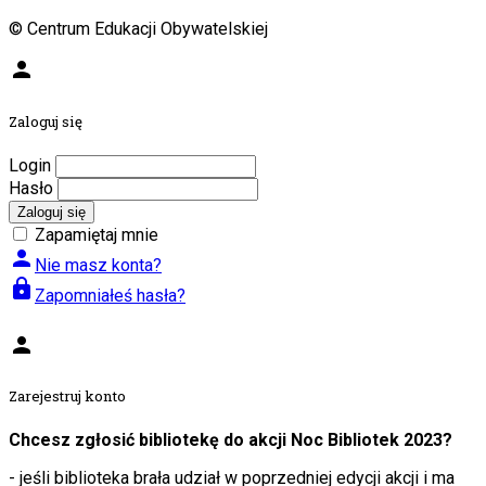
© Centrum Edukacji Obywatelskiej
person
Zaloguj się
Login
Hasło
Zaloguj się
Zapamiętaj mnie
person
Nie masz konta?
lock
Zapomniałeś hasła?
person
Zarejestruj konto
Chcesz zgłosić bibliotekę do akcji Noc Bibliotek 2023?
- jeśli biblioteka brała udział w poprzedniej edycji akcji i ma