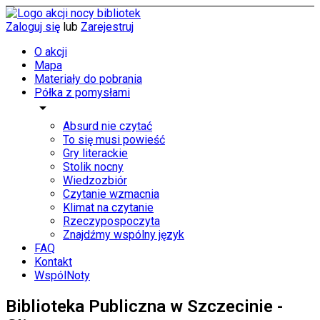
Zaloguj się
lub
Zarejestruj
O akcji
Mapa
Materiały do pobrania
Półka z pomysłami
arrow_drop_down
Absurd nie czytać
To się musi powieść
Gry literackie
Stolik nocny
Wiedzozbiór
Czytanie wzmacnia
Klimat na czytanie
Rzeczypospoczyta
Znajdźmy wspólny język
FAQ
Kontakt
WspólNoty
Biblioteka Publiczna w Szczecinie -