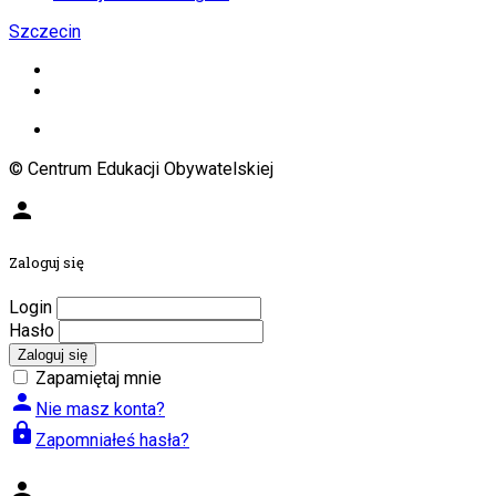
Szczecin
© Centrum Edukacji Obywatelskiej
person
Zaloguj się
Login
Hasło
Zaloguj się
Zapamiętaj mnie
person
Nie masz konta?
lock
Zapomniałeś hasła?
person