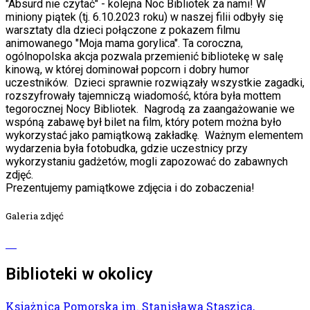
"Absurd nie czytać" - kolejna Noc Bibliotek za nami! W
miniony piątek (tj. 6.10.2023 roku) w naszej filii odbyły się
warsztaty dla dzieci połączone z pokazem filmu
animowanego "Moja mama gorylica". Ta coroczna,
ogólnopolska akcja pozwala przemienić bibliotekę w salę
kinową, w której dominował popcorn i dobry humor
uczestników. Dzieci sprawnie rozwiązały wszystkie zagadki,
rozszyfrowały tajemniczą wiadomość, która była mottem
tegorocznej Nocy Bibliotek. Nagrodą za zaangażowanie we
wspóną zabawę był bilet na film, który potem można było
wykorzystać jako pamiątkową zakładkę. Ważnym elementem
wydarzenia była fotobudka, gdzie uczestnicy przy
wykorzystaniu gadżetów, mogli zapozować do zabawnych
zdjęć.
Prezentujemy pamiątkowe zdjęcia i do zobaczenia!
Galeria zdjęć
Biblioteki w okolicy
Książnica Pomorska im. Stanisława Staszica,